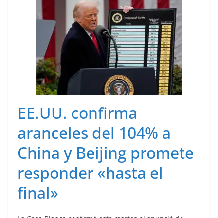
EE.UU. confirma
aranceles del 104% a
China y Beijing promete
responder «hasta el
final»