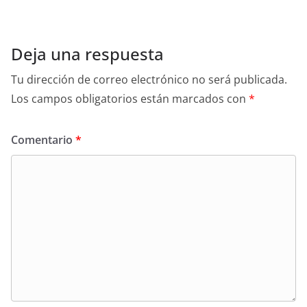
La comuna de San Agustín firmó un convenio con el
Ministerio de Igualdad y Desarrollo Humano
Fracasó la reunión entre universidades y Educación:
le pasaron la pelota a Caputo
Deja una respuesta
Tu dirección de correo electrónico no será publicada.
Los campos obligatorios están marcados con
*
Comentario
*